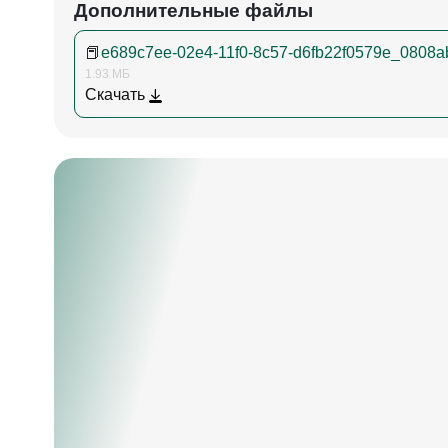
Дополнительные файлы
📕
e689c7ee-02e4-11f0-8c57-d6fb22f0579e_0808ab
1.93 МБ
Скачать