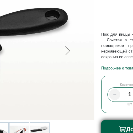
Нож для пиццы 
Сочетая в себ
помощником пр
нержавеющей ста
сохранив ее аппе
Подробнее о тов
Количе
шт
До