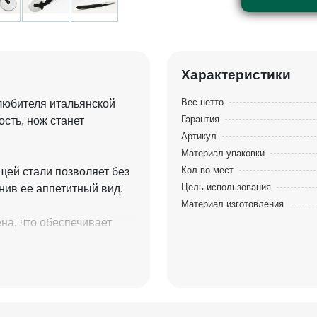
Характеристики
Вес нетто
любителя итальянской
Гарантия
сть, нож станет
Артикул
Материал упаковки
Кол-во мест
ей стали позволяет без
Цель использования
нив ее аппетитный вид.
Материал изготовления
на, что обеспечивает
фессиональных поваров,
 приготовлением и
стильного инструмента!