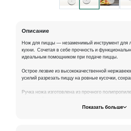
Описание
Нож для пиццы — незаменимый инструмент для 
кухни. Сочетая в себе прочность и функционально
идеальным помощником при подаче пиццы.
Острое лезвие из высококачественной нержавеющ
усилий разрезать пиццу на ровные кусочки, сохра
Ручка ножа изготовлена из прочного полипропиле
надежный хват и комфорт при использовании.
Показать больше
Нож для пиццы — идеальный выбор как для про
так и для начинающих кулинаров. Наслаждайтесь
подачей любимого блюда с помощью надежного и 