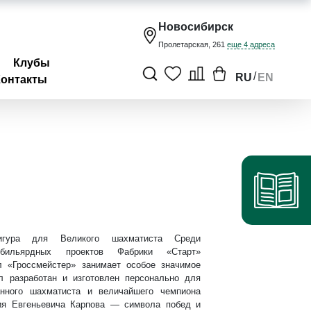
Новосибирск
Пролетарская, 261
еще 4 адреса
Клубы
/
RU
EN
Контакты
игура для Великого шахматиста Среди
 бильярдных проектов Фабрики «Старт»
л «Гроссмейстер» занимает особое значимое
л разработан и изготовлен персонально для
анного шахматиста и величайшего чемпиона
я Евгеньевича Карпова — символа побед и