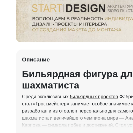
Описание
Бильярдная фигура дл
шахматиста
Среди эксклюзивных
бильярдных проектов
Фабри
стол «Гроссмейстер» занимает особое значимое м
разработан и изготовлен персонально для самого
шахматиста и величайшего чемпиона мира — Ан
Карпова — символа побед и достижений. Стол ус
Фонде мира, одной из старейших общественных 