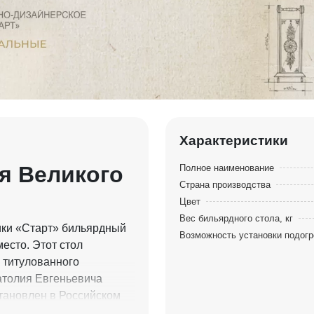
Характеристики
я Великого
Полное наименование
Страна производства
Цвет
Вес бильярдного стола, кг
ки «Старт» бильярдный
Возможность установки подогр
есто. Этот стол
 титулованного
атолия Евгеньевича
тановлен в Российском
организаций России.