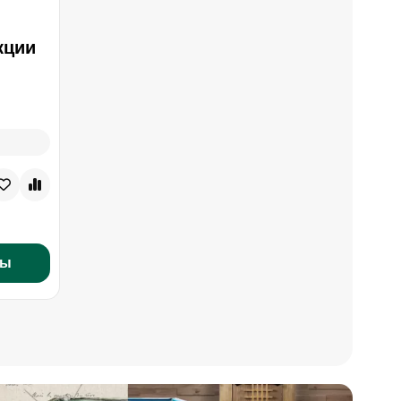
кции
ры