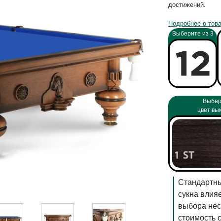
достижений.
Подробнее о тов
Выберите из 3
Выбер
цвет вы
Стандартны
сукна влияе
выбора нес
стоимость 