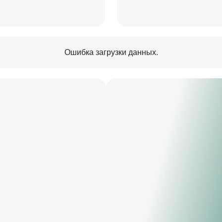
едам, в нем мощь
ьная разработка для
дхода и глубокого
Ошибка загрузки данных.
ко эксклюзивность
алы, но и уникальные
сть модели заключается в
пропорциях, комбинации
тинированной выкраске.
ого крепления борта к
ышенную жесткость
ением, сетки ручного
м столе лет 40 назад, я
о и по бильярду!»
арт» это высокая оценка.
Великого шахматиста!