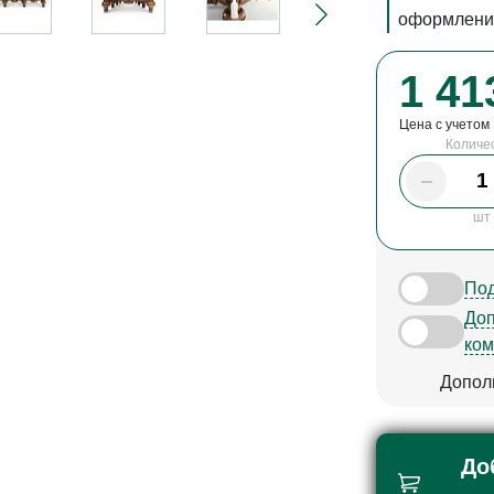
оформления
1 41
Цена с учетом
Количе
шт
Под
Доп
ком
Допол
До