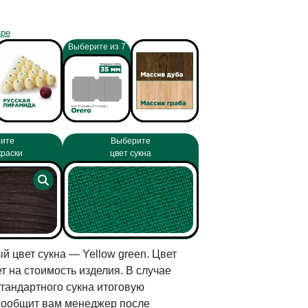
аре
Выберите из 7
ите
Выберите
краски
цвет сукна
й цвет сукна — Yellow green. Цвет
т на стоимость изделия. В случае
тандартного сукна итоговую
сообщит вам менеджер после