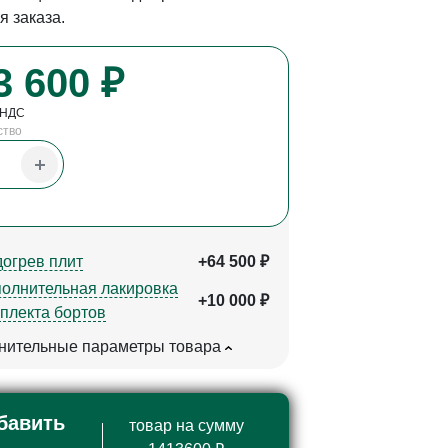
 заказа.
3 600 ₽
 НДС
ство
огрев плит
+64 500 ₽
олнительная лакировка
+10 000 ₽
плекта бортов
нительные параметры товара
бавить
товар на сумму