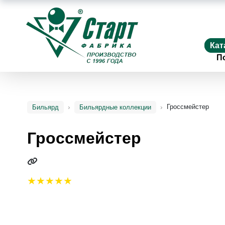
Кат
П
Гроссмейстер
Бильярд
Бильярдные коллекции
Гроссмейстер