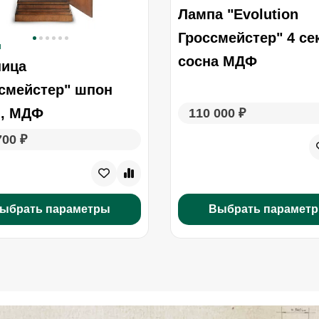
Лампа "Evolution
Гроссмейстер" 4 се
и
сосна МДФ
ница
смейстер" шпон
я, МДФ
110 000 ₽
700 ₽
Выбрать парамет
ыбрать параметры