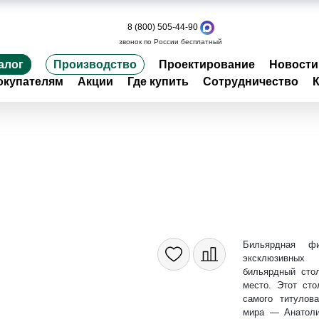
8 (800) 505-44-90
звонок по России бесплатный
алог
Производство
Проектирование
Новости
окупателям
Акции
Где купить
Сотрудничество
Бильярдная ф
эксклюзивных
бильярдный сто
место. Этот сто
самого титулов
мира — Анатоли