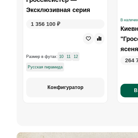
Эксклюзивная серия
В наличи
1 356 100 ₽
Киев
"Грос
ясен
Размер в футах:
10
11
12
264 
Русская пирамида
Конфигуратор
В