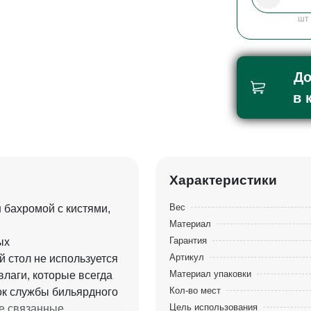
шт
До
в 
Характеристики
Вес
 бахромой с кистями,
Материал
Гарантия
ых
Артикул
 стол не используется
Материал упаковки
влаги, которые всегда
Кол-во мест
ок службы бильярдного
Цель использования
не связанные