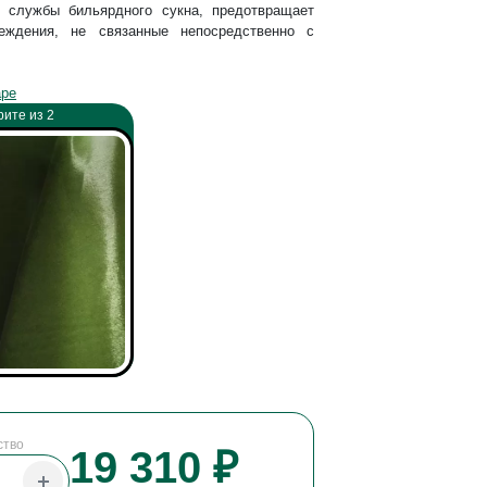
к службы бильярдного сукна, предотвращает
еждения, не связанные непосредственно с
аре
ите из 2
ство
19 310 ₽