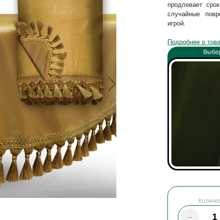
продлевает сро
случайные повр
игрой.
Подробнее о тов
Выбер
Количе