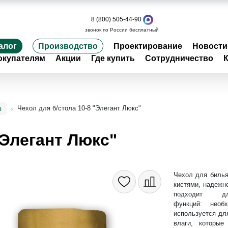
8 (800) 505-44-90
звонок по России бесплатный
алог
Производство
Проектирование
Новости
окупателям
Акции
Где купить
Сотрудничество
Чехол для б/стола 10-8 "Элегант Люкс"
в
"Элегант Люкс"
Чехол для билья
кистями, надежн
подходит д
функций: необх
используется дл
влаги, которые