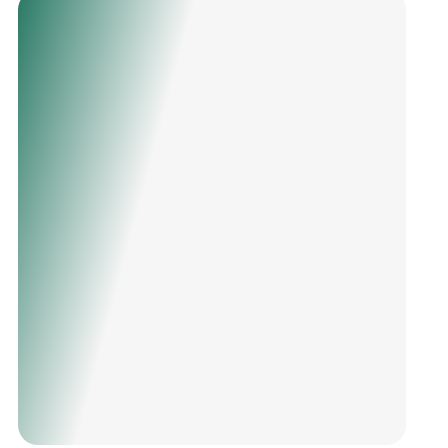
универсальных цветах, которые легко
впишутся в любой стиль интерьера. Такой
чехол станет гармоничным дополнением к
интерьеру любой бильярдной комнаты,
создавая атмосферу уюта и роскоши.
Чехол станет незаменимым аксессуаром для
любого владельца бильярдного стола,
обеспечивая не только защиту, но и добавляя
эстетическую привлекательность вашему
игровому пространству.