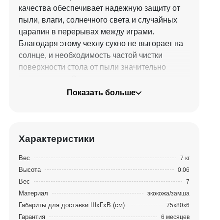
качества обеспечивает надежную защиту от
пыли, влаги, солнечного света и случайных
царапин в перерывах между играми.
Благодаря этому чехлу сукно не выгорает на
солнце, и необходимость частой чистки
поверхности стола от пыли значительно
уменьшается. Это позволяет сукну сохранять
свои свойства на более длительный срок.
Показать больше
Чехол представляет собой идеальное
сочетание стиля и функциональности,
обеспечивает защиту поверхности, надежно
Характеристики
закрывая борта и лузы. Чехол из
Вес
7 кг
высокачественной экокожи или замши
Высота
0.06
специально разработан для бильярдных
Вес
7
столов: Ливерпуль, Ливерпуль III, Ливерпуль
Материал
экокожа/замша
Голд, Ливерпуль-Экзотик, Ливерпуль-Клаб,
Габариты для доставки ШхГхВ (см)
75х80х6
Ливерпуль-Клаб III, Ливерпуль-Клаб Прайм,
Гарантия
6 месяцев