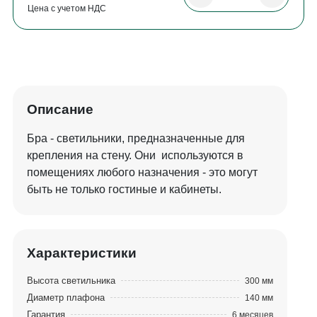
Цена с учетом НДС
Описание
Бра - светильники, предназначенные для
крепления на стену. Они используются в
помещениях любого назначения - это могут
быть не только гостиные и кабинеты.
Особенно гармонично светильник будет
дополнять ансамбль бильярдной комнаты.
Цвет абажура легко увязать с сукном, а каркас
Характеристики
- с цветом бильярдного стола и аксессуаров.
Высота светильника
300 мм
Диаметр плафона
140 мм
Гарантия
6 месяцев