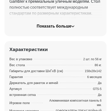
Gambler к премиальным уличным моделям. Стол
полностью соответствует международным
стандартам по размерным характеристикам.
Комплектуется столешницей из АКП панели
толщиной 6 мм.
Показать больше
Уникальная система складывания с механизмом
фиксации стола в сложенном и разложенном
виде гарантируют безопасную подготовку стола к
Характеристики
началу игры. А также быструю сборку по ее
Вес в упаковке
2 шт. по 56 кг
завершению.
Вес стола
86 кг.
Габариты для доставки ШхГхВ (см)
158х28х142
Вне зависимости от рельефа, на котором будет
Гарантия
6 месяцев
установлен стол, играть на нем будет комфортно.
Держатель для ракеток и мячей
Да
Это возможно благодаря системе регулировки
Артикул
GTS-5
боковых опор. 8 прорезиненных колес
встроенная сетка
Да
обеспечивают плавную маневренность и
Алюминиевая композитная панель 6
комфортную транспортировку стола.
Игровое поле
мм.
Оснащен боковыми накладками для хранения
Материал упаковки
ГОФРОКАРТОН ТРЕХСЛОЙНЫЙ