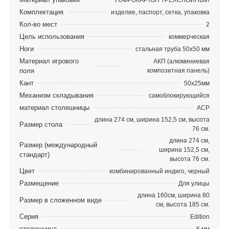
ракеток и мячей.
Комплектация
изделие, паспорт, сетка, упаковка
Кол-во мест
2
Цель использования
коммерческая
Ноги
стальная труба 50х50 мм
Материал игрового
АКП (алюминиевая
поля
композитная панель)
Кант
50x25мм
Механизм складывания
самоблокирующийся
материал столешницы
ACP
длина 274 см, ширина 152,5 см, высота
Размер стола
76 см.
длина 274 см,
Размер (международный
ширина 152,5 см,
стандарт)
высота 76 см.
Цвет
комбинированный индиго, черный
Размещение
Для улицы
длина 160см, ширина 80
Размер в сложенном виде
см, высота 185 см.
Серия
Edition
столешница
6 мм