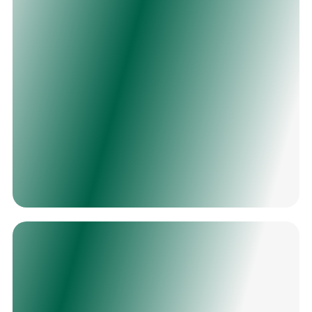
поклонникам изящества и элегантной роскоши.
Бильярд с точеными ногами, ручной резьбой на
лафете изготавливается из отборного ясеня и
дуба мастерами Фабрики.