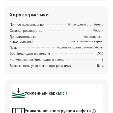
ценность материалов и представляет собой
высокую категорию игровых качеств.
Характеристики
Эксклюзивная металлическая
несущая рама
Полное наименование
Бильярдный стол Ампир
Страна производства
Россия
В конструкции стола используется уникальная
Дополнительные
интегрирован
разработка Фабрики «Старт» –
эксклюзивная
характеристики
металлический каркас
металлическая рама
. Такой конструкторский
Лузы
отделаны кожей ручной работы
прием обеспечивает непревзойденную жесткость
Вес бильярдного стола, кг
1500
и высокие игровые качества бильярдного стола.
Количество ног бильярдного стола
8
Возможность установки подогрева плит
Есть
Металлический каркас интегрируется в дерево и
усиливает не только лафет, но и пронизывает
ноги стола, придавая готовому изделию
максимальную статичность.
Усиленный каркас
У столов с металлическим каркасом идеальный
по устойчивости лафет. Он обеспечивает
неподвижность конструкции на протяжении всего
Уникальная конструкция лафета