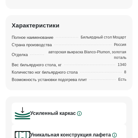
поэтому может служить веками. Антикварная
выкраска выполняется вручную золотой поталью
и подчеркивает весь резной декор. Уникальность
стола не только во внешнем оформлении.
Характеристики
«Моцарт» сконструирован на основе экспертных
Полное наименование
Бильярдный стол Моцарт
знаний и мощной производственной базы
Страна производства
Россия
Фабрики «Старт», именно поэтому все игровые
авторская выкраска Blanco-Plumon, золотая
Отделка
характеристики стола соответствуют
поталь
Вес бильярдного стола, кг
1340
высочайшему уровню. Шульцевское крепление
Количество ног бильярдного стола
8
ног гарантирует максимальную устойчивость
Возможность установки подогрева плит
Есть
конструкции. Профессиональные амортизаторы
бортов Start Super Pro надолго обеспечит
отличный отскок шара. В стандартную
комплектацию входит сукно с высокими
эксплуатационными характеристиками бренда
Усиленный каркас
Manchester.
Уникальная конструкция лафета