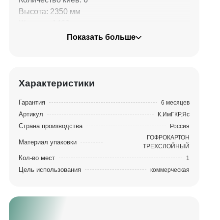
Высота: 2350 мм
Ширина: 1460 мм
Дополнительно: искусственное старение
Показать больше
Глубина: 205 мм
Вес: 90 кг
Материалы: ясень или клен
Отделка: золотой пастой, порошком и
Характеристики
сусальным золотом 23 карата
Гарантия
6 месяцев
Артикул
К.ИмГКР.Яс
Страна производства
Россия
ГОФРОКАРТОН
Материал упаковки
ТРЕХСЛОЙНЫЙ
Кол-во мест
1
Цель использования
коммерческая