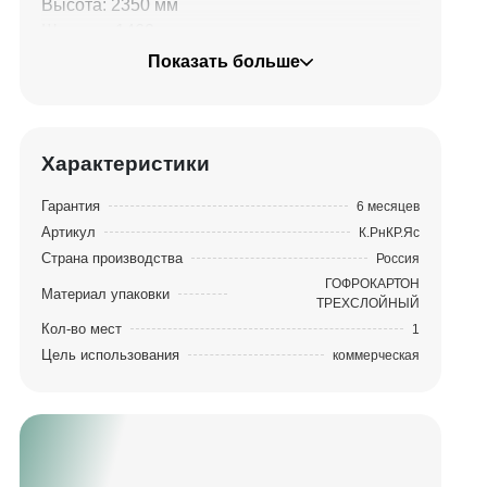
Высота: 2350 мм
Ширина: 1460 мм
Глубина: 205 мм
Показать больше
Вес: 90 кг
Материалы: ясень или клен, лак Super DD
Отделка: патинирование
Характеристики
Гарантия
6 месяцев
Артикул
К.РнКР.Яс
Страна производства
Россия
ГОФРОКАРТОН
Материал упаковки
ТРЕХСЛОЙНЫЙ
Кол-во мест
1
Цель использования
коммерческая