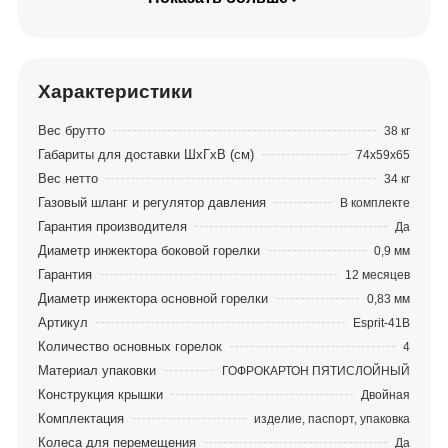
гриль универсальным и практичным. Готовьте с
удовольствием!
Характеристики
Вес брутто
38 кг
Габариты для доставки ШхГхВ (см)
74х59х65
Вес нетто
34 кг
Газовый шланг и регулятор давления
В комплекте
Гарантия производителя
Да
Диаметр инжектора боковой горелки
0,9 мм
Гарантия
12 месяцев
Диаметр инжектора основной горелки
0,83 мм
Артикул
Esprit-41B
Количество основных горелок
4
Материал упаковки
ГОФРОКАРТОН ПЯТИСЛОЙНЫЙ
Конструкция крышки
Двойная
Комплектация
изделие, паспорт, упаковка
Колеса для перемещения
Да