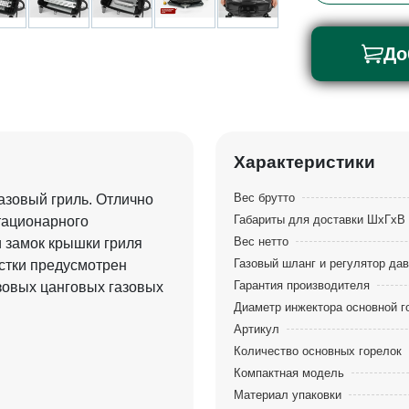
До
Характеристики
Вес брутто
азовый гриль. Отлично
Габариты для доставки ШхГхВ 
стационарного
Вес нетто
и замок крышки гриля
Газовый шланг и регулятор да
истки предусмотрен
Гарантия производителя
зовых цанговых газовых
Диаметр инжектора основной г
Артикул
Количество основных горелок
Компактная модель
Материал упаковки