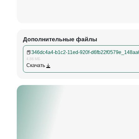
Дополнительные файлы
📕
346dc4a4-b1c2-11ed-920f-d6fb22f0579e_148aa
4.86 МБ
Скачать