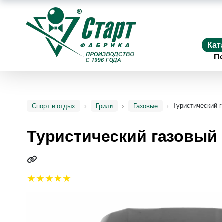
Кат
П
Туристический 
Спорт и отдых
Грили
Газовые
Туристический газовый