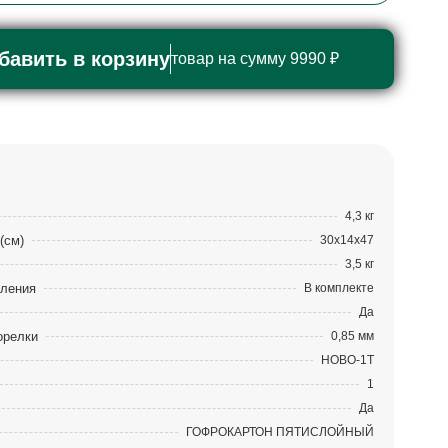
бавить в корзину
товар на сумму 9990 ₽
4,3 кг
(см)
30х14х47
3,5 кг
вления
В комплекте
Да
орелки
0,85 мм
HOBO-1T
1
Да
ГОФРОКАРТОН ПЯТИСЛОЙНЫЙ