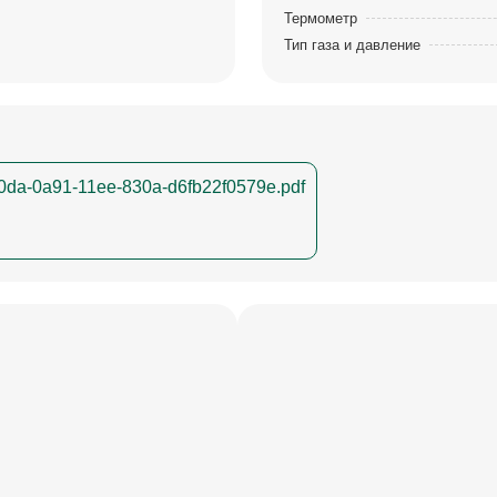
Термометр
Тип газа и давление
0da-0a91-11ee-830a-d6fb22f0579e.pdf