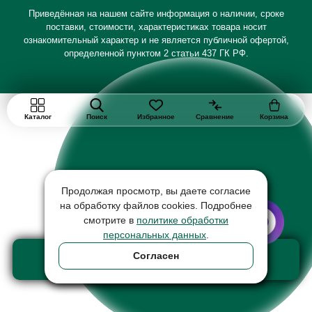
Приведённая на нашем сайте информация о наличии, сроке
поставки, стоимости, характеристиках товара носит
ознакомительный характер и не является публичной офертой,
определенной пунктом 2 статьи 437 ГК РФ.
Каталог
Поиск
Избранное
Сравнение
Корзина
Продолжая просмотр, вы даете согласие
на обработку файлов cookies. Подробнее
смотрите в
политике обработки
персональных данных
.
Добавить в корзину
Согласен
товар на сумму 16050 ₽