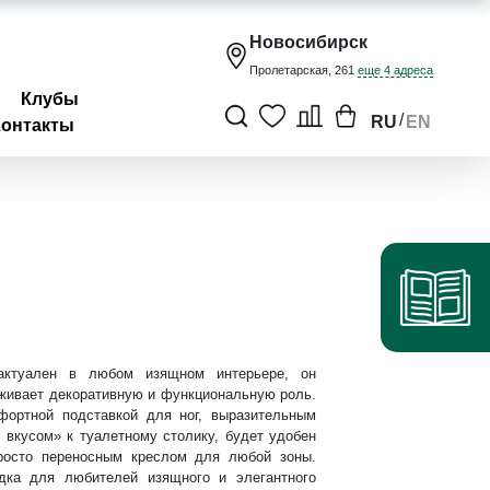
Новосибирск
Пролетарская, 261
еще 4 адреса
Клубы
/
RU
EN
Контакты
актуален в любом изящном интерьере, он
живает декоративную и функциональную роль.
фортной подставкой для ног, выразительным
 вкусом» к туалетному столику, будет удобен
росто переносным креслом для любой зоны.
дка для любителей изящного и элегантного