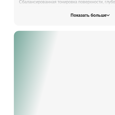
Сбалансированная тонировка поверхности, глуб
с золотыми нитями фактуры древесного волокна 
способом втирания золотой пасты, по авторской 
Показать больше