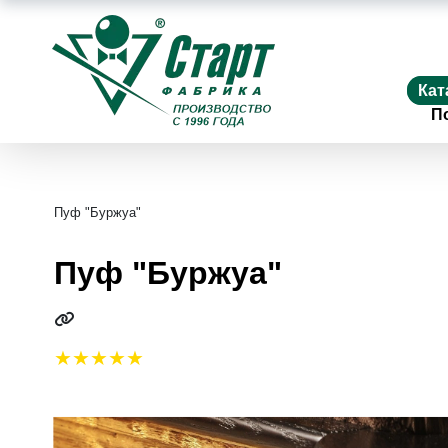
Кат
П
Пуф "Буржуа"
Пуф "Буржуа"