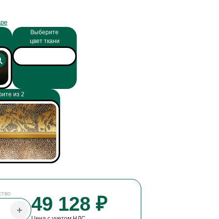
аре
Выберите
цвет ткани
ите из 2
ство
49 128 ₽
Цена с учетом НДС