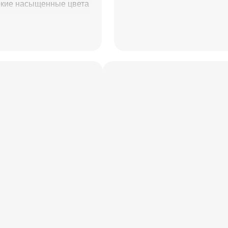
окие насыщенные цвета
достигается ручным
технологии.