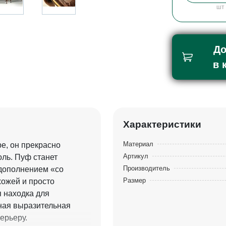
шт
До
в 
Характеристики
Материал
е, он прекрасно
Артикул
ль. Пуф станет
Производитель
 дополнением «со
Размер
хожей и просто
 находка для
чная выразительная
ерьеру.