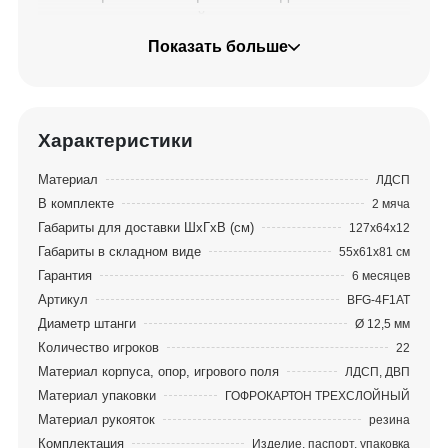
привлекательна своей компактностью, в
сложенном виде она занимает минимальную
Показать больше
площадь. Конструкция позволяет как быстро
освободить пространство помещения, так и легко
вернуть стол в игровое положение.
Характеристики
Монтаж игрового стола не представляет
Материал
ЛДСП
сложностей, его легко собрать самостоятельно. В
В комплекте
2 мяча
комплекте идет инструкция по сборке. Приятной
Габариты для доставки ШхГхВ (см)
127х64х12
Вам игры!
Габариты в складном виде
55х61х81 см
Гарантия
6 месяцев
Артикул
BFG-4F1AT
Диаметр штанги
Ø 12,5 мм
Количество игроков
22
Материал корпуса, опор, игрового поля
ЛДСП, ДВП
Материал упаковки
ГОФРОКАРТОН ТРЕХСЛОЙНЫЙ
Материал рукояток
резина
Комплектация
Изделие, паспорт, упаковка