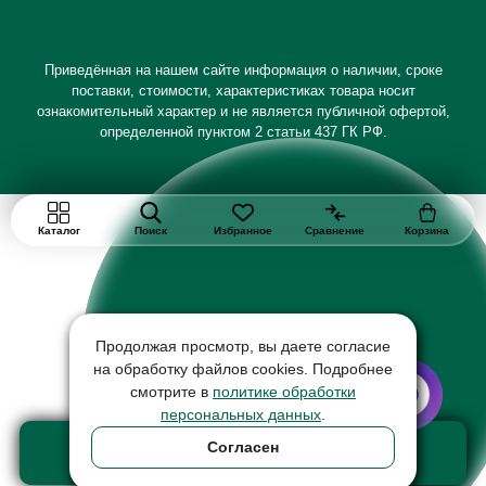
Приведённая на нашем сайте информация о наличии, сроке
поставки, стоимости, характеристиках товара носит
ознакомительный характер и не является публичной офертой,
определенной пунктом 2 статьи 437 ГК РФ.
Каталог
Поиск
Избранное
Сравнение
Корзина
Продолжая просмотр, вы даете согласие
на обработку файлов cookies. Подробнее
смотрите в
политике обработки
персональных данных
.
Добавить в корзину
Согласен
товар на сумму 190 ₽