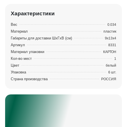
улучшенный пластик, на сегодняшний день его
причисляют к самому современному материалу в
Характеристики
индустрии настольного тенниса.
Вес
0.034
Материал
пластик
Габариты для доставки ШхГхВ (см)
9х13х4
Артикул
8331
Материал упаковки
КАРТОН
Кол-во мест
1
Цвет
белый
Упаковка
6 шт.
Страна производства
РОССИЯ