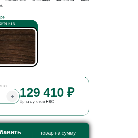
м.
аре
ите из 8
ство
129 410 ₽
Цена с учетом НДС
бавить
товар на сумму