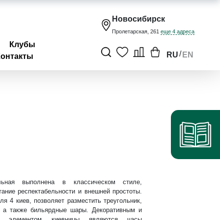
Новосибирск
Пролетарская, 261
еще 4 адреса
Клубы
/
RU
EN
Контакты
льная выполнена в классическом стиле,
тание респектабельности и внешней простоты.
ля 4 киев, позволяет разместить треугольник,
, а также бильярдные шары. Декоративным и
ым элементом киевницы являются часы