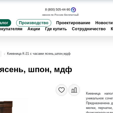
8 (800) 505-44-90
звонок по России бесплатный
алог
Производство
Проектирование
Новости
окупателям
Акции
Где купить
Сотрудничество
Киевница К-21 с часами ясень,шпон,мдф
 ясень, шпон, мдф
Киевница напо
уникальное соче
Предназначена д
мелки, перчатки
функциональн