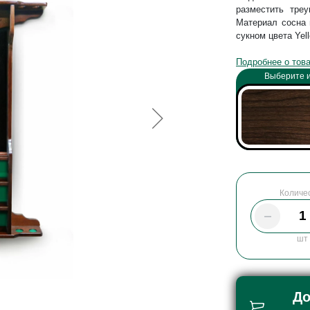
разместить тре
Материал сосна 
сукном цвета Yell
Подробнее о тов
Выберите и
Количе
шт
До