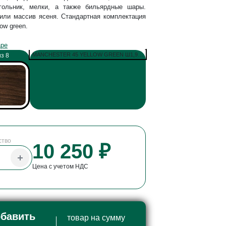
угольник, мелки, а также бильярдные шары.
или массив ясеня. Стандартная комплектация
ow green.
аре
MANCHESTER 45 YELLOW GREEN Ш1,98М
з 8
ство
10 250 ₽
Цена с учетом НДС
бавить
товар на сумму