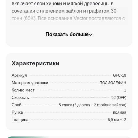
включает слои хиноки и мягкой древесины в
сочетании с плетением зайлон и графитом 30
тонн (60K). Все основания Vector поставляются с
консервирующим лаком (не нужно
герметизировать основание), двумя
Показать больше
полированными металлическими вставками для
линз и гарантированным диапазоном веса,
подтвержденным производителем
(единственный в отрасли). Игрок может достичь
Характеристики
точного диапазона веса, используя
Артикул
GFC-19
запатентованный метод определения плотности
Материал упаковки
ПОЛИОЛЕФИН
и точного регулирования содержания влаги.
Кол-во мест
1
Скорость
92 (OFF)
Слой
5 слоев (3 дерева + 2 карбона зайлон)
Ручка
прямая
Толщина
6,9 мм + -2