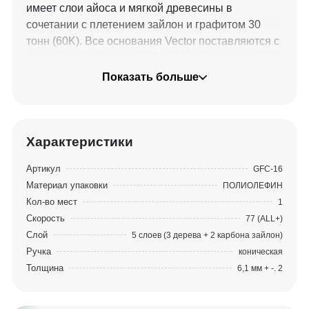
имеет слои айоса и мягкой древесины в
сочетании с плетением зайлон и графитом 30
тонн (60K). Все основания Vector поставляются с
консервирующим лаком (не нужно
герметизировать основание), двумя
Показать больше
полированными металлическими вставками для
линз и гарантированным диапазоном веса,
подтвержденным производителем
(единственный в отрасли). Игрок может достичь
Характеристики
точного диапазона веса, используя
Артикул
GFC-16
запатентованный метод определения плотности
Материал упаковки
ПОЛИОЛЕФИН
и точного регулирования содержания влаги.
Кол-во мест
1
Скорость
77 (ALL+)
Слой
5 слоев (3 дерева + 2 карбона зайлон)
Ручка
коническая
Толщина
6,1 мм + -. 2