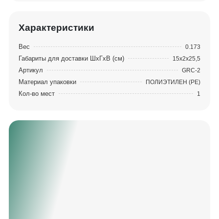
наслаждаться игрой. Ракетка состоит из
Основание GAMBLER ZEBRAWOOD CLASSIC
OVERSIZE STRAIGHT + Накладка для ракетки
Характеристики
GAMBLER VOLT M HARD 2.1MM BLACK +
Вес
0.173
Накладка для ракетки GAMBLER VOLT M HARD
Габариты для доставки ШхГхВ (см)
15х2х25,5
2.1MM RED
Артикул
GRC-2
Материал упаковки
ПОЛИЭТИЛЕН (PE)
Кол-во мест
1