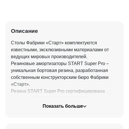
Описание
Столы Фабрики «Старт» комплектуются
известными, эксклюзивными материалами от
ведущих мировых производителей.
Резиновые амортизаторы START Super Pro –
уникальная бортовая резина, разработанная
собственным конструкторским бюро Фабрики
«Старт».
Резина START Super Pro сертифицирована
Федерацией бильярдного спорта России и, на
сегодняшний день, не имеет аналогов в России.
Показать больше
Традиционно, опираясь на результаты
собственных исследований, испытаний и тестов,
Фабрика выпускает столы в строгом