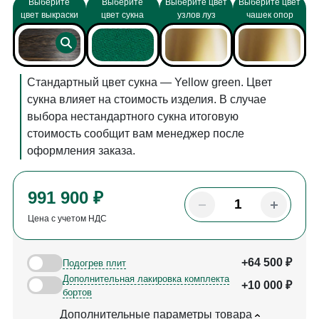
Выберите
Выберите
Выберите цвет
Выберите цвет
цвет выкраски
цвет сукна
узлов луз
чашек опор
Стандартный цвет сукна — Yellow green. Цвет
сукна влияет на стоимость изделия. В случае
выбора нестандартного сукна итоговую
стоимость сообщит вам менеджер после
оформления заказа.
991 900 ₽
Цена с учетом НДС
+64 500 ₽
Подогрев плит
Дополнительная лакировка комплекта
+10 000 ₽
бортов
Дополнительные параметры товара