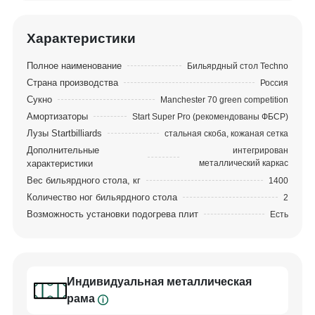
Центральным объектом коллекции
является бильярдный стол Techno — один из
Характеристики
самых ярких представителей столов
современной стилистики. Выразительный силуэт
Полное наименование
Бильярдный стол Techno
V-образных ног задает характер этому столу и
Страна производства
Россия
добавляет визуальной легкости конструкции.
Сукно
Manchester 70 green competition
Амортизаторы
Start Super Pro (рекомендованы ФБСР)
В стол интегрирована несущая металлическая
Лузы Startbilliards
стальная скоба, кожаная сетка
рама, благодаря которой он максимально
Дополнительные
интегрирован
характеристики
металлический каркас
статичен. Металлокаркас обеспечивает
Вес бильярдного стола, кг
1400
неподвижность конструкции, дает максимально
Количество ног бильярдного стола
2
точный отскок шара и исключает деформацию
Возможность установки подогрева плит
Есть
дерева от перепадов влажности и температуры.
Такой стол не требует постоянного контроля
болтовых соединений.
Композиция коллекции строится на четком ритме
Индивидуальная металлическая
прямых линий, плоскостей и граней. Строгая
рама
геометрия предметов мебели превосходно