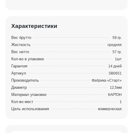
аксессуаров для бильярда, который
соответствует требованиям игроков и помогает
максимально раскрыть свои возможности
каждому.
Характеристики
Вес брутто
59 гр.
Жесткость
средняя
Вес нетто
57 гр.
Кол-во в упаковке
1шт
Гарантия
14 дней
Артикул
SB0651
Производитель
Фабрика «Старт»
Диаметр
12,5мм
Материал упаковки
КАРТОН
Кол-во мест
1
Цель использования
коммерческая