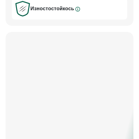
Изностостойкось