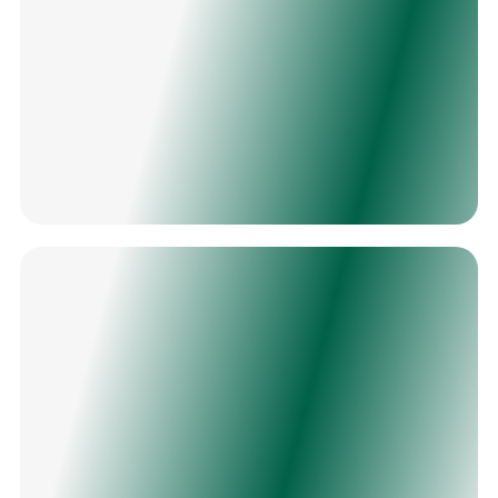
соблюден важный баланс между «жесткостью» и
«эластичностью».
В киях «РУССКИЙ» обновлены замки, сейчас
они сделаны из двух видов металла, что
способствует меньшему износу и большему
сроку службы изделия. Разные металлы
используются намеренно, разность в твердости
обусловлена технической особенностью
киестроения. Надежный замок гарантирует
прочное соединение ударного наконечника и
шафта, плотное соединение в месте стыка,
обеспечивая идеальную скрутку и монолитность
инструмента при игре.
Финишная обработка этих киев тоже вобрала в
себя все самые лучшие традиции. «РУССКИЙ»
полируется особым способом и специальным
составом, который наносится в несколько этапов