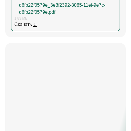
d6fb22f0579e_3e3f2392-8065-11ef-9e7c-
d6fb22f0579e.pdf
1.83 МБ
Скачать