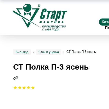
Кат
П
СТ Полка П-3 ясень
Бильярд
Сток и уценка
СТ Полка П-3 ясень