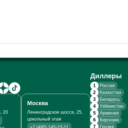
Диллеры
1
Россия
2
Казахстан
3
Беларусь
Москва
4
Узбекистан
, 20
Ленинградское шоссе, 25,
5
Армения
цокольный этаж
6
Киргизия
7
Грузия
+7 (495) 145-23-11