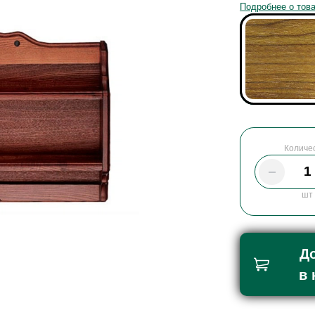
Подробнее о тов
Количе
шт
Д
в 