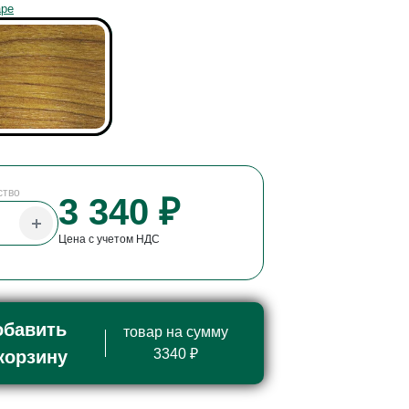
аре
ство
3 340 ₽
Цена с учетом НДС
обавить
товар на сумму
3340 ₽
корзину