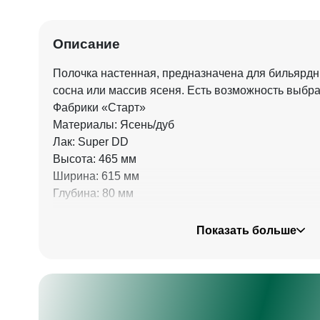
Описание
Полочка настенная, предназначена для бильярд
сосна или массив ясеня. Есть возможность выбра
Фабрики «Старт»
Материалы: Ясень/дуб
Лак: Super DD
Высота: 465 мм
Ширина: 615 мм
Глубина: 80 мм
Товар новый, но срок выпуска более 5 лет. Хране
Показать больше
Изделие может иметь небольшие дефекты в связи
производства.
Гарантия на данный товар не распространяется.