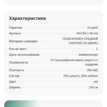
Сукно Iwan Simonis (Бельгия). Сукно Iwan Simonis
рекомендовано для пула и Русского бильярда.
Обеспечивает абсолютно гладкую, ровную
Характеристики
поверхность без малейшего дефекта и ворса.
Гарантия
14 дней
Соткано из суперпрочной камвольной шерсти,
Артикул
Sim760.1.98.red
легко сопротивляется износу от обычной игры.
ПОЛИЭТИЛЕН СРЕДНЕЙ
Сукно Simonis не имеет ворса, поэтому
Материал упаковки
ПЛОТНОСТИ (MDPE)
абсолютно застраховано от первичных причин
Кол-во мест
1
износа ткани: катышков, вмятин и проплешин.
Цель использования
коммерческая
Simonis из камвольной шерсти сопротивляется
UV (ультрафиолетовая) защита от
Особенности
ожогам от ударов, гарантирует прочность и
подделки
колоссальную износостойкость.
Плотность
355 г/м2
(ВНИМАНИЕ! Оттенок цвета на изображении
Состав
70% шерсть, 30% нейлон
может отличаться!)
Цвет
red
Ширина
195 см