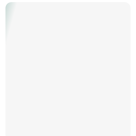
взаимодействия с наклейкой. Выдающаяся
долговечность, многократно превышающая срок
службы шаров из полиэстера, делает шары
выгодной инвестицией в репутацию заведения и
игровой комфорт.
Специально разработанная фенольная смола
обеспечивает однородную плотность, высокую
ударопрочность и термостойкость для стабильно
высоких игровых характеристик на долгие годы.
TAO-MI GENESIS С-Pool — это разумный выбор
для тех, кто ценит надежность, точность и
превосходное качество игры по доступной цене.