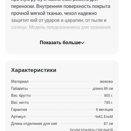
переноски. Внутренняя поверхность покрыта
прочной мягкой тканью, чехол надежно
защитит кий от ударов и царапин, от пыли и
солнца. Модель предназначена для хранения
и транспортировки одного двусоставного кия
в разобранном виде, имеет жесткий каркас.
Показать больше
Линейку чехлов для киев EVOLUTION
отличает современный конструктив и яркий
дизайн, построенный на контрасте черно-
Характеристики
желтых цветов. Все модели чехлов
Материал
экокожа
изготовлены из высококачественной и
Габариты
длина 86 см
износостойкой экокожи.
Вес брутто
905 г.
Вес нетто
785 г.
Гарантия
6 месяцев
Артикул
ЧхК1.EvoM
Длина отделения для кия
87 см
ПОЛИЭТИЛЕН СРЕДНЕЙ