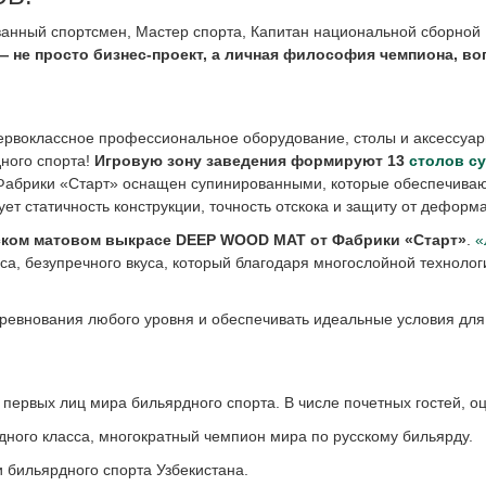
анный спортсмен, Мастер спорта, Капитан национальной сборной 
— не просто бизнес-проект, а личная философия чемпиона, в
рвоклассное профессиональное оборудование, столы и аксессуары
ного спорта!
Игровую зону заведения формируют 13
столов с
Фабрики «Старт» оснащен супинированными, которые обеспечивают 
т статичность конструкции, точность отскока и защиту от деформ
рском матовом выкрасе DEEP WOOD MAT от Фабрики «Старт»
.
«
са, безупречного вкуса, который благодаря многослойной технолог
ревнования любого уровня и обеспечивать идеальные условия для
ь первых лиц мира бильярдного спорта. В числе почетных гостей, 
ного класса, многократный чемпион мира по русскому бильярду.
бильярдного спорта Узбекистана.