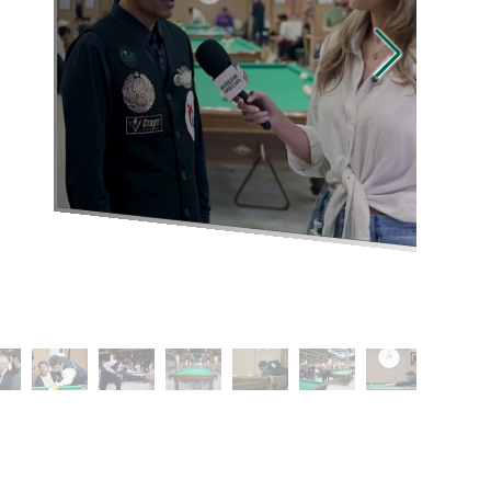
ажимая на кнопку "
Принять
", я даю свое
огласие на обработку моих персональных
данных и принимаю
условия соглашения
Принять
закрыть
Хочу такую же форму на свой сайт