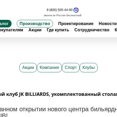
8 (800) 505-44-90
звонок по России бесплатный
алог
Производство
Проектирование
Новости
окупателям
Акции
Где купить
Сотрудничество
Акции
Компания
Спорт
Клубы
й клуб JK BILLIARDS, укомплектованный стол
анном открытии нового центра бильярдн
UB!