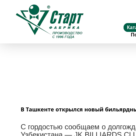
Кат
П
В Ташкенте открылся новый бильярдны
С гордостью сообщаем о долгожд
Узбекистана — JK BILLIARDS CL