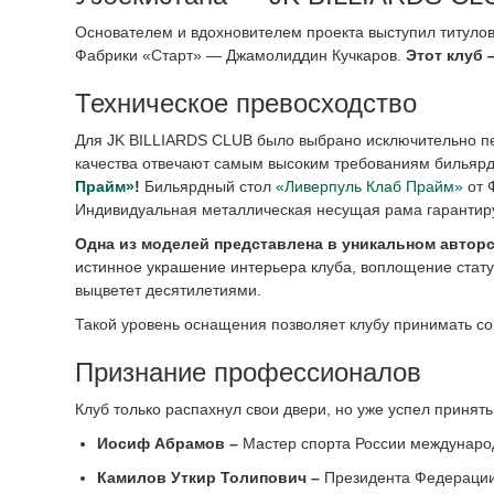
Основателем и вдохновителем проекта выступил титулов
Фабрики «Старт» — Джамолиддин Кучкаров.
Этот клуб 
Техническое превосходство
Для JK BILLIARDS CLUB было выбрано исключительно пе
качества отвечают самым высоким требованиям бильярд
Прайм»
!
Бильярдный стол
«Ливерпуль Клаб Прайм»
от 
Индивидуальная металлическая несущая рама гарантируе
Одна из моделей представлена в уникальном авто
истинное украшение интерьера клуба, воплощение стату
выцветет десятилетиями.
Такой уровень оснащения позволяет клубу принимать со
Признание профессионалов
Клуб только распахнул свои двери, но уже успел принят
Иосиф Абрамов –
Мастер спорта России международ
Камилов Уткир Толипович
–
Президента Федерации 