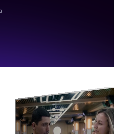
×
Принять участие в акции
и получить скидку от
Фабрики «Старт»!
До окончания акции осталось:
26
00
13
дни
часы
минуты