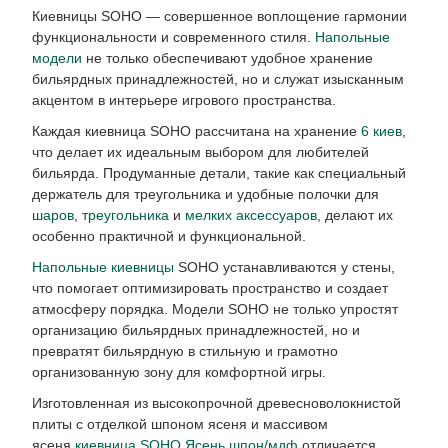
Киевницы SOHO — совершенное воплощение гармонии
функциональности и современного стиля.
Напольные
модели
не только обеспечивают удобное хранение
бильярдных принадлежностей, но и служат изысканным
акцентом в интерьере игрового пространства.
Каждая киевница SOHO рассчитана на хранение
6 киев
,
что делает их идеальным выбором для любителей
бильярда. Продуманные детали, такие как специальный
держатель для треугольника и удобные полочки для
шаров
,
треугольника
и
мелких аксессуаров
, делают их
особенно практичной и функциональной.
Напольные киевницы
SOHO устанавливаются у стены,
что помогает оптимизировать пространство и создает
атмосферу порядка. Модели SOHO не только упростят
организацию бильярдных принадлежностей, но и
превратят бильярдную в стильную и грамотно
организованную зону для комфортной игры.
Изготовленная из высокопрочной древесноволокнистой
плиты с отделкой шпоном ясеня и массивом
ясеня
киевница SOHO Ясень шпон/мдф
отличается