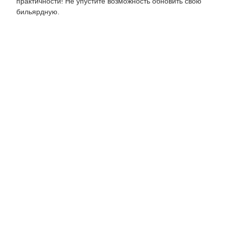
практичности! Не упустите возможность обновить свою
бильярдную.