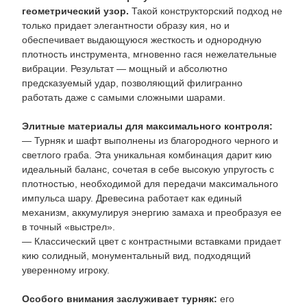
геометрический узор.
Такой конструкторский подход не
только придает элегантности образу кия, но и
обеспечивает выдающуюся жесткость и однородную
плотность инструмента, мгновенно гася нежелательные
вибрации. Результат — мощный и абсолютно
предсказуемый удар, позволяющий филигранно
работать даже с самыми сложными шарами.
Элитные материалы для максимального контроля:
— Турняк и шафт выполнены из благородного черного и
светлого граба. Эта уникальная комбинация дарит кию
идеальный баланс, сочетая в себе высокую упругость с
плотностью, необходимой для передачи максимального
импульса шару. Древесина работает как единый
механизм, аккумулируя энергию замаха и преобразуя ее
в точный «выстрел».
— Классический цвет с контрастными вставками придает
кию солидный, монументальный вид, подходящий
уверенному игроку.
Особого внимания заслуживает турняк:
его