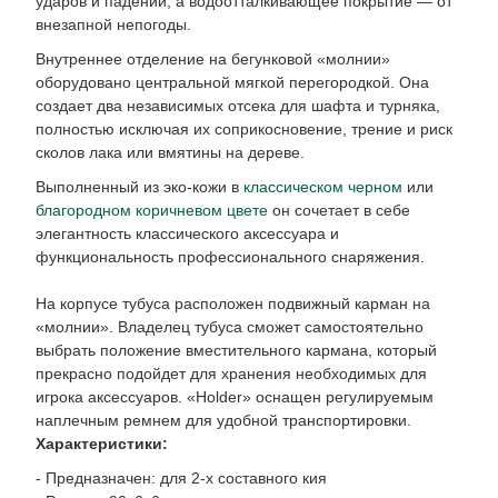
ударов и падений, а водоотталкивающее покрытие — от
внезапной непогоды.
Внутреннее отделение на бегунковой «молнии»
оборудовано центральной мягкой перегородкой. Она
создает два независимых отсека для шафта и турняка,
полностью исключая их соприкосновение, трение и риск
сколов лака или вмятины на дереве.
Выполненный из эко-кожи в
классическом черном
или
благородном коричневом цвете
он сочетает в себе
элегантность классического аксессуара и
функциональность профессионального снаряжения.
На корпусе тубуса расположен подвижный карман на
«молнии». Владелец тубуса сможет самостоятельно
выбрать положение вместительного кармана, который
прекрасно подойдет для хранения необходимых для
игрока аксессуаров. «Holder» оснащен регулируемым
наплечным ремнем для удобной транспортировки.
Характеристики:
- Предназначен: для 2-х составного кия