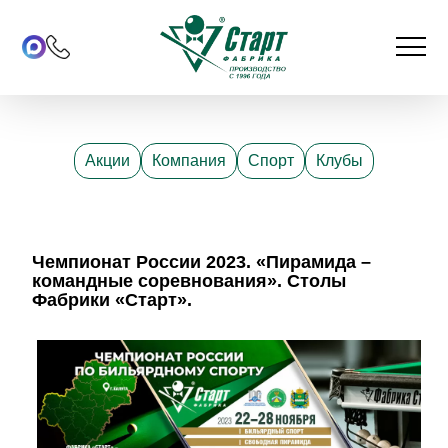
Акции
Компания
Спорт
Клубы
Чемпионат России 2023. «Пирамида –
командные соревнования». Столы
Фабрики «Старт».