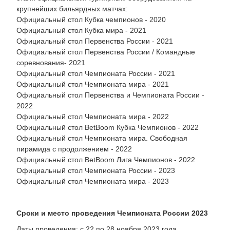
крупнейших бильярдных матчах:
Официальный стол Кубка чемпионов - 2020
Официальный стол Кубка мира - 2021
Официальный стол Первенства России - 2021
Официальный стол Первенства России / Командные
соревнования- 2021
Официальный стол Чемпионата России - 2021
Официальный стол Чемпионата мира - 2021
Официальный стол Первенства и Чемпионата России -
2022
Официальный стол Чемпионата мира - 2022
Официальный стол BetBoom Кубка Чемпионов - 2022
Официальный стол Чемпионата мира. Свободная
пирамида с продолжением - 2022
Официальный стол BetBoom Лига Чемпионов - 2022
Официальный стол Чемпионата России - 2023
Официальный стол Чемпионата мира - 2023
Сроки и место проведения Чемпионата России 2023
Даты проведения: с 22 по 28 ноября 2023 года.