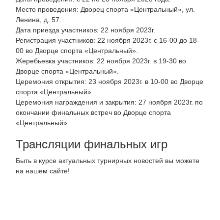
Место проведения: Дворец спорта «Центральный», ул.
Ленина, д. 57.
Дата приезда участников: 22 ноября 2023г.
Регистрация участников: 22 ноября 2023г. с 16-00 до 18-
00 во Дворце спорта «Центральный».
Жеребьевка участников: 22 ноября 2023г. в 19-30 во
Дворце спорта «Центральный».
Церемония открытия: 23 ноября 2023г. в 10-00 во Дворце
спорта «Центральный».
Церемония награждения и закрытия: 27 ноября 2023г. по
окончании финальных встреч во Дворце спорта
«Центральный».
Трансляции финальных игр
Быть в курсе актуальных турнирных новостей вы можете
на нашем сайте!