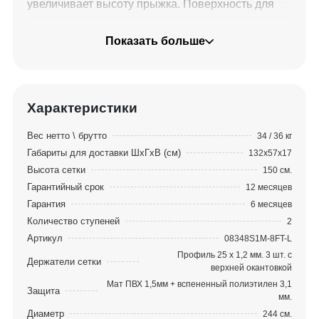
увеличивает высоту прыжка. Поверхность для
прыжков выполнена из самого прочного
полипропилена последнего поколения
Показать больше
"Перматрон". Пружины выполнены из
высококачественной стали, которые имеют
повышенную защиту от износа и растягивания,
тем самым позволяя продлить срок службы
Характеристики
батута. Для обеспечения безопасности пружины
Вес нетто \ брутто
34 / 36 кг
закрыты защитным чехлом. Внутренняя
Габариты для доставки ШхГхВ (см)
132x57x17
защитная сетка (в комплекте) обеспечит
Высота сетки
150 см.
безопасность от случайного падения. Сетка
Гарантийный срок
12 месяцев
изготовлена из высокопрочного нейлона,
Гарантия
6 месяцев
надежно крепится к стойкам батута. Для защиты
Количество ступеней
2
вход/выход через сетку выполнен на молнии с
Артикул
08348S1M-8FT-L
фиксирующими защелками с внешней стороны.
Профиль 25 х 1,2 мм. 3 шт. с
В комплекте с батутом поставляются ключи для
Держатели сетки
верхней окантовкой
сборки, лестница и подробная инструкция.
Мат ПВХ 1,5мм + вспененный полиэтилен 3,1
Защита
мм.
Диаметр
244 см.