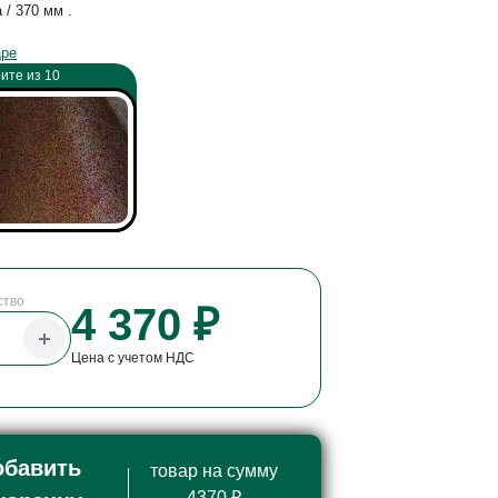
/ 370 мм .
аре
ите из 10
ство
4 370 ₽
Цена с учетом НДС
обавить
товар на сумму
4370 ₽