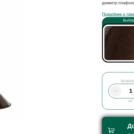
диаметр плафона 
Подробнее о тов
Выбер
Количе
шт
Д