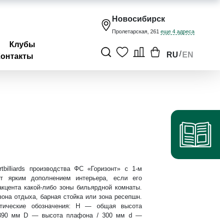
Новосибирск
Пролетарская, 261
еще 4 адреса
Клубы
/
RU
EN
Контакты
rtbilliards производства ФС «Горизонт» с 1-м
т ярким дополнением интерьера, если его
акцента какой-либо зоны бильярдной комнаты.
зона отдыха, барная стойка или зона ресепшн.
тические обозначения: Н — общая высота
1390 мм D — высота плафона / 300 мм d —