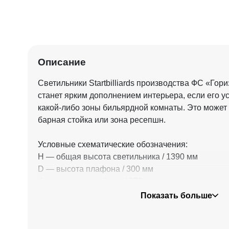
Описание
Светильники Startbilliards производства ФС «Гор
станет ярким дополнением интерьера, если его у
какой-либо зоны бильярдной комнаты. Это может 
барная стойка или зона ресепшн.
Условные схематические обозначения:
Н — общая высота светильника / 1390 мм
D — высота плафона / 300 мм
d — диаметр плафона / 370 мм
Показать больше