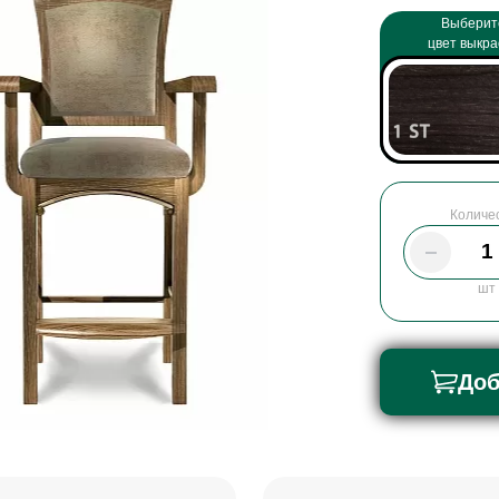
Выберит
цвет выкра
Количе
шт
Доб