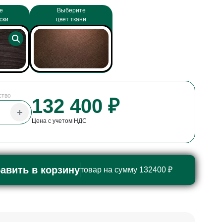
е
Выберите
ски
цвет ткани
ство
132 400 ₽
Цена с учетом НДС
авить в корзину
товар на сумму 132400 ₽