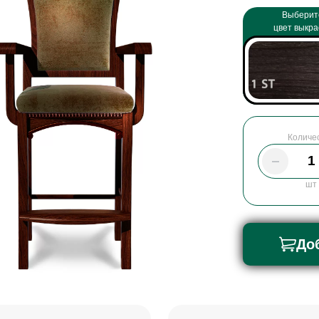
Выберит
цвет выкра
Количе
шт
До