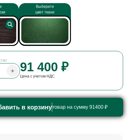
е
Выберите
ски
цвет ткани
ство
91 400 ₽
Цена с учетом НДС
бавить в корзину
товар на сумму 91400 ₽