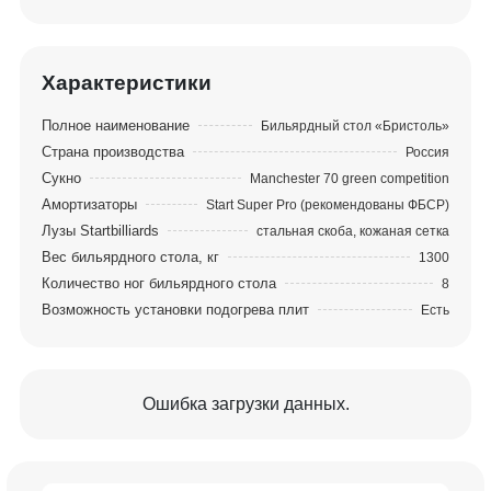
является бильярдный стол «Бристоль»,
относящийся к передовым разработкам Фабрики
«Старт» c игровыми характеристиками
Характеристики
премиального класса. В основу образа модели
легли простота и лаконичность форм. Никакого
Полное наименование
Бильярдный стол «Бристоль»
декора, только четкий силуэт и благородные
Страна производства
Россия
материалы.
Сукно
Manchester 70 green competition
Амортизаторы
Start Super Pro (рекомендованы ФБСР)
Сочетая в себе строгость линий, элегантность
Лузы Startbilliards
стальная скоба, кожаная сетка
форм и чистоту выкрасок, мебель коллекции
Вес бильярдного стола, кг
1300
Бристоль гармонично дополняет стол и
Количество ног бильярдного стола
8
формирует комфортную и современную
Возможность установки подогрева плит
Есть
бильярдную зону. Многообразие цветового
исполнения коллекции гарантирует точное
попадание в стилистику любого интерьера.
Ошибка загрузки данных.