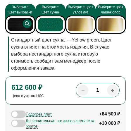
Выберите
Выберите
Выберите цвет
Выберите цвет
цвет выкраски
цвет сукна
узлов луз
чашек опор
Стандартный цвет сукна — Yellow green. Цвет
сукна влияет на стоимость изделия. В случае
выбора нестандартного сукна итоговую
стоимость сообщит вам менеджер после
оформления заказа.
612 600 ₽
Цена с учетом НДС
+64 500 ₽
Подогрев плит
Дополнительная лакировка комплекта
+10 000 ₽
бортов