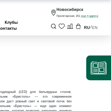
Новосибирск
Пролетарская, 261
еще 4 адреса
Клубы
/
RU
EN
Контакты
тодиодный (LED) для бильярдных столов.
ильник «Бристоль» — это современное
рое даст ровный свет и световой поток без
етильник «Бристоль» — еще один элемент
екции, которая позволит наполнить игровую