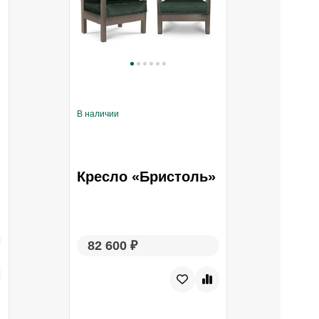
В наличии
В нал
Кресло «Бристоль»
Ди
82 600 ₽
13