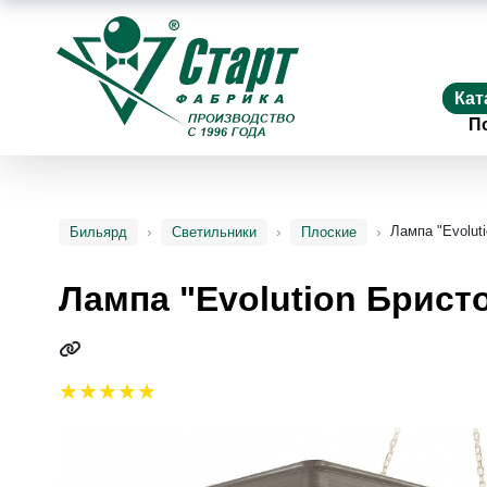
Кат
П
Лампа "Evolut
Бильярд
Светильники
Плоские
Лампа "Evolution Брист