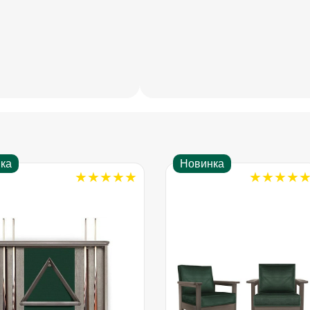
ка
Новинка