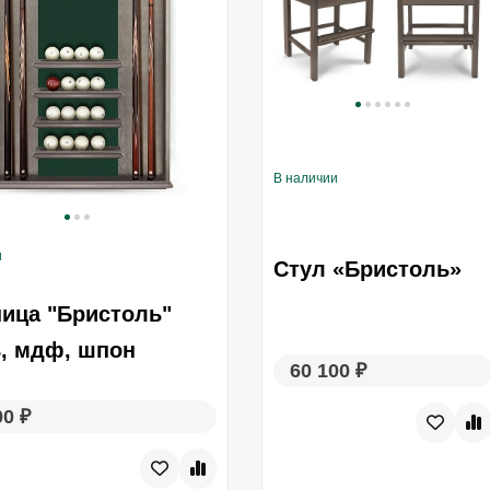
В наличии
и
Стул «Бристоль»
ица "Бристоль"
, мдф, шпон
60 100 ₽
00 ₽