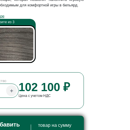
обходимым для комфортной игры в бильярд.
аре
ите из 3
ство
102 100 ₽
Цена с учетом НДС
бавить
товар на сумму