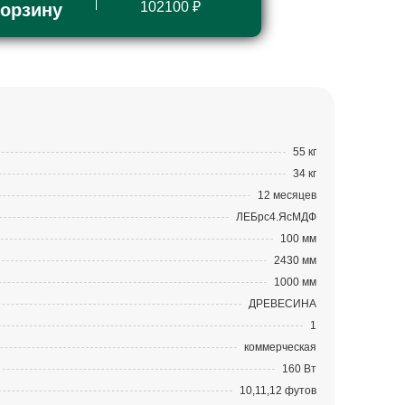
102100 ₽
корзину
55 кг
34 кг
12 месяцев
ЛЕБрс4.ЯсМДФ
100 мм
2430 мм
1000 мм
ДРЕВЕСИНА
1
коммерческая
160 Вт
10,11,12 футов