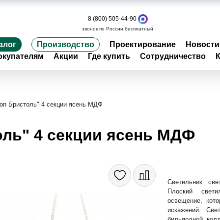
8 (800) 505-44-90
звонок по России бесплатный
алог
Производство
Проектирование
Новости
окупателям
Акции
Где купить
Сотрудничество
ion Бристоль" 4 секции ясень МДФ
оль" 4 секции ясень МДФ
Светильник све
Плоский свет
освещение, кото
искажений. Св
бильярдной колл