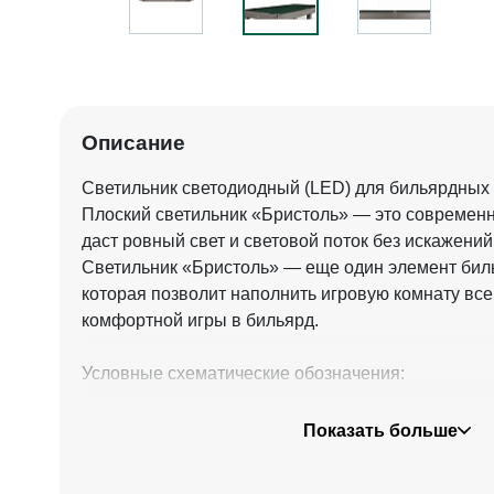
Описание
Светильник светодиодный (LED) для бильярдных 
Плоский светильник «Бристоль» — это современ
даст ровный свет и световой поток без искажений
Светильник «Бристоль» — еще один элемент бил
которая позволит наполнить игровую комнату вс
комфортной игры в бильярд.
Условные схематические обозначения:
L — длина лампы / 2430 мм
Показать больше
d — ширина лампы / 640 мм
D — толщина лампы / 120 мм