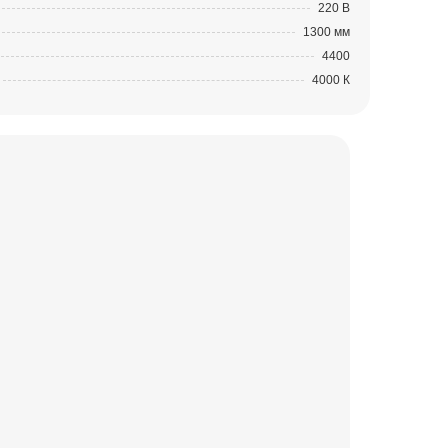
220 В
1300 мм
4400
4000 К