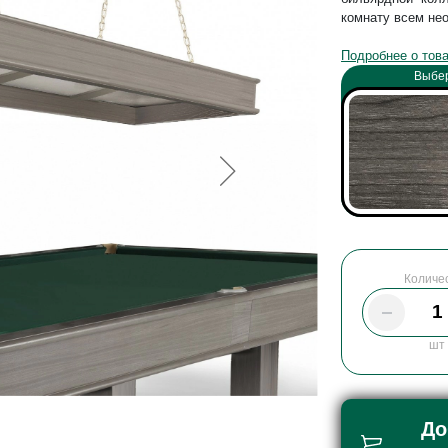
комнату всем не
Подробнее о тов
Выбер
Количе
шт
До