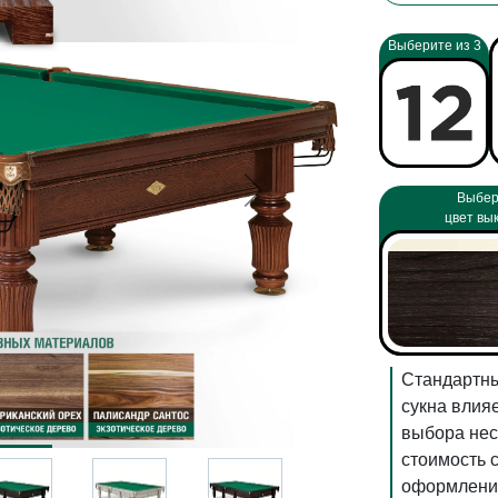
Выберите из 3
Выбер
цвет вы
Стандартны
сукна влияе
выбора нес
стоимость 
оформления