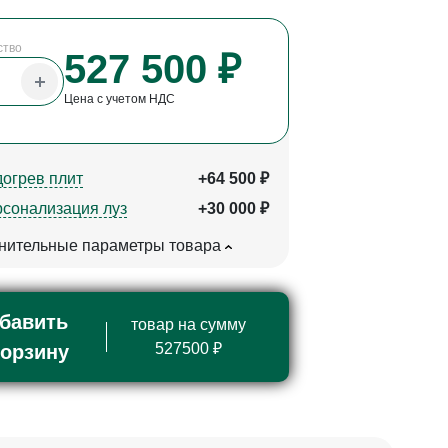
ство
527 500 ₽
Цена с учетом НДС
огрев плит
+64 500 ₽
сонализация луз
+30 000 ₽
нительные параметры товара
бавить
товар на сумму
527500 ₽
корзину