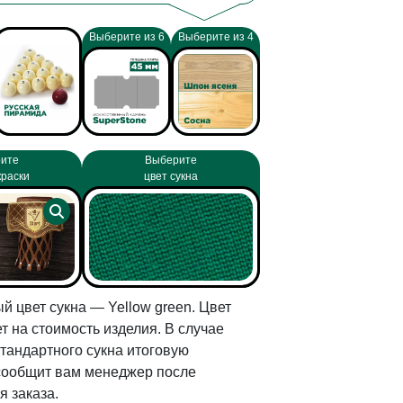
Выберите из 6
Выберите из 4
ите
Выберите
краски
цвет сукна
й цвет сукна — Yellow green. Цвет
т на стоимость изделия. В случае
тандартного сукна итоговую
сообщит вам менеджер после
 заказа.