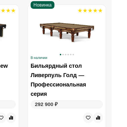
Новинка
В наличии
В нал
new
Бильярдный стол
Би
Ливерпуль Голд —
Лив
Профессиональная
Пр
серия
се
292 900 ₽
42