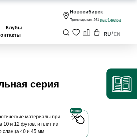
Новосибирск
Пролетарская, 261
еще 4 адреса
Клубы
/
RU
EN
Контакты
льная серия
Новое
зотические материалы при
 10 и 12 футов, и плит из
о сланца 40 и 45 мм