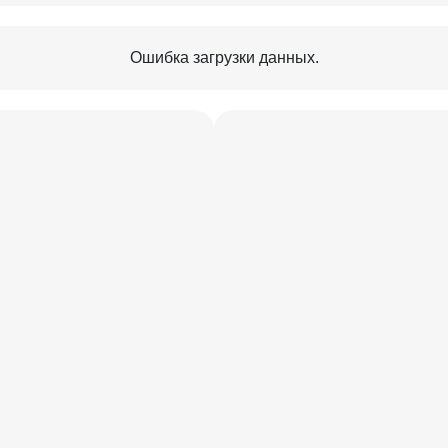
овышая игровые и
тола.
Ошибка загрузки данных.
 бильярдного стола с
ридавая готовому изделию
 устойчивости лафет. Он
тяжении всего срока
ться максимально точного
 не позволяет дереву
ости и температуры, не
ий.
терно, например, для
тельное время, сохранив
на природным сланцем