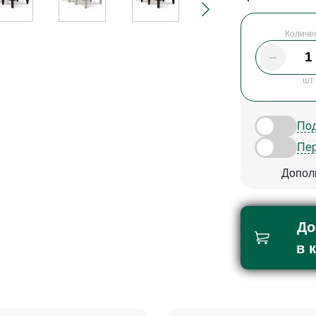
Количе
шт
Под
Пер
Допол
До
в 