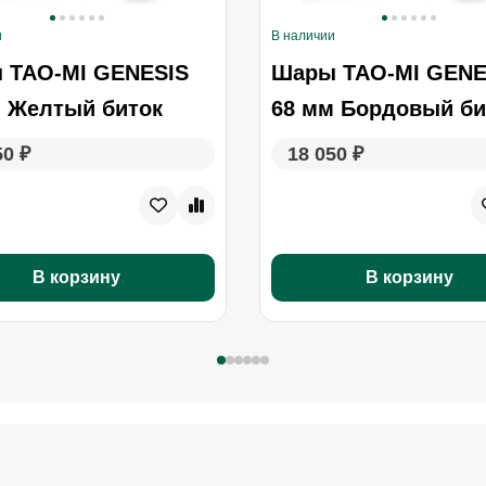
и
В наличии
 TAO-MI GENESIS
Шары TAO-MI GENE
м Желтый биток
68 мм Бордовый би
50 ₽
18 050 ₽
В корзину
В корзину