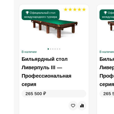
Официальный стол
Офиц
международного турнира
междуна
В наличии
В наличи
Бильярдный стол
Биль
Ливерпуль III —
Ливе
Профессиональная
Проф
серия
сери
265 500 ₽
265 