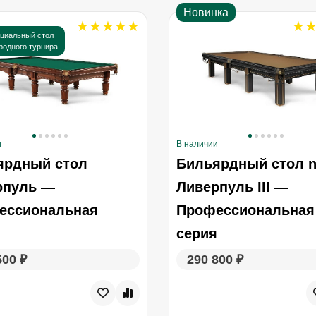
Новинка
иальный стол
родного турнира
и
В наличии
ярдный стол
Бильярдный стол 
рпуль —
Ливерпуль III —
ессиональная
Профессиональная
я
серия
500 ₽
290 800 ₽