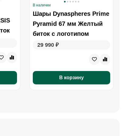
В наличии
В нал
Шары Dynaspheres Prime
Ша
SIS
Pyramid 67 мм Желтый
Py
ток
биток с логотипом
бит
29 990 ₽
29
В корзину