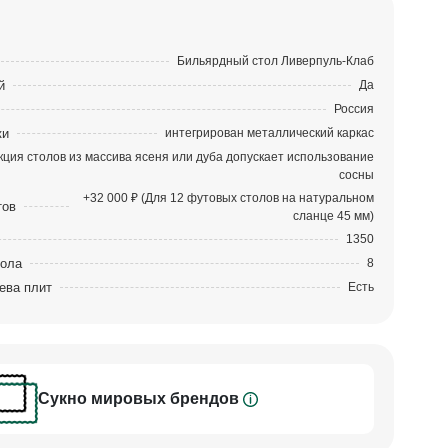
Бильярдный стол Ливерпуль-Клаб
й
Да
Россия
ки
интегрирован металлический каркас
кция столов из массива ясеня или дуба допускает использование
сосны
+32 000 ₽ (Для 12 футовых столов на натуральном
тов
сланце 45 мм)
1350
тола
8
ева плит
Есть
Сукно мировых брендов