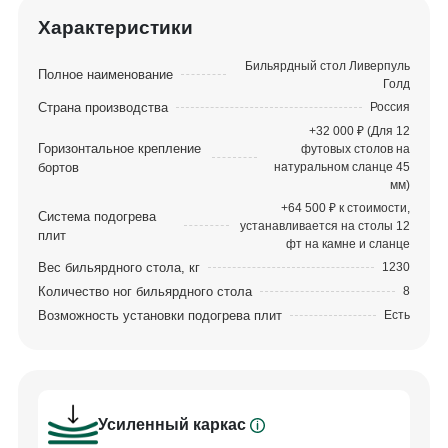
мирового уровня.
Характеристики
В комбинацию материалов изготовления стола
Бильярдный стол Ливерпуль
Полное наименование
входят МДФ, шпон ясеня, сосна. Ярким
Голд
Страна производства
Россия
декоративным акцентом стали металлические
+32 000 ₽ (Для 12
молдинги, которые гармонируют с цветом стола и
Горизонтальное крепление
футовых столов на
усиливают блистательный образ модели.
бортов
натуральном сланце 45
мм)
Шульцевское крепление ног обеспечивает столу
+64 500 ₽ к стоимости,
Система подогрева
высокую устойчивость. Система плавающих гаек
устанавливается на столы 12
плит
в вертикальном креплении бортов позволяет
фт на камне и сланце
Вес бильярдного стола, кг
1230
идеальным образом крепить борт к плите.
Количество ног бильярдного стола
8
Благодаря этой уникальной технологии борт и
Возможность установки подогрева плит
Есть
плита становятся единым монолитом.
Профессиональные амортизаторы бортов Start
Super Pro на долгие годы гарантируют отличный
отскок шара.
Усиленный каркас
В стандартную комплектацию входит сукно с