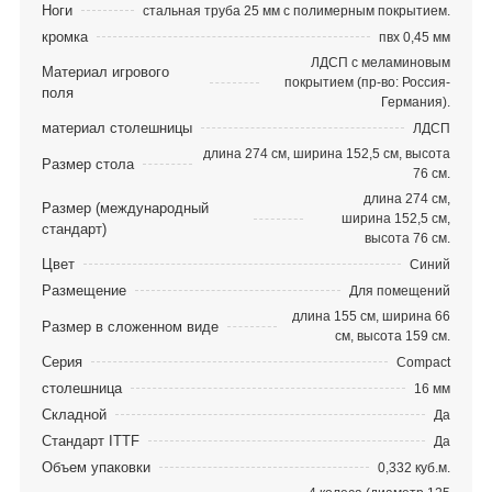
Ноги
стальная труба 25 мм с полимерным покрытием.
кромка
пвх 0,45 мм
ЛДСП с меламиновым
Материал игрового
покрытием (пр-во: Россия-
поля
Германия).
материал столешницы
ЛДСП
длина 274 см, ширина 152,5 см, высота
Размер стола
76 см.
длина 274 см,
Размер (международный
ширина 152,5 см,
стандарт)
высота 76 см.
Цвет
Синий
Размещение
Для помещений
длина 155 см, ширина 66
Размер в сложенном виде
см, высота 159 см.
Серия
Compact
столешница
16 мм
Складной
Да
Стандарт ITTF
Да
Объем упаковки
0,332 куб.м.