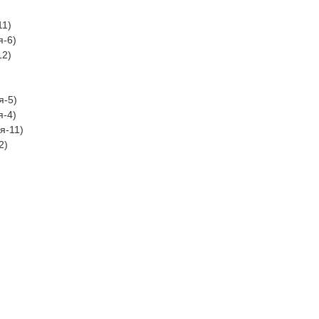
11)
я-6)
12)
я-5)
я-4)
я-11)
2)