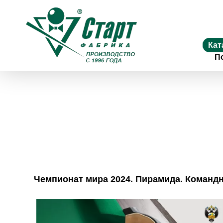
Кат
П
Чемпионат мира 2024. Пирамида. Команд