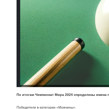
По итогам Чемпионат Мира 2024 определены имена 
Победители в категории «Мужчины»: