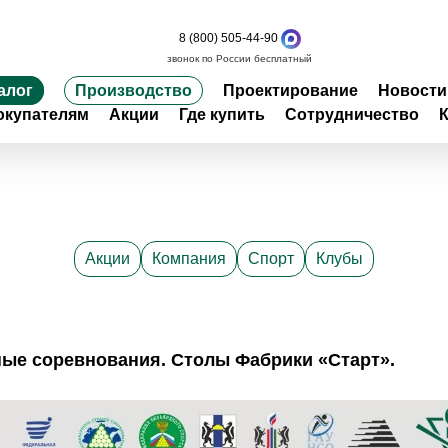
8 (800) 505-44-90
звонок по России бесплатный
алог
Производство
Проектирование
Новости
окупателям
Акции
Где купить
Сотрудничество
Акции
Компания
Спорт
Клубы
ные соревнования. Столы Фабрики «Старт».