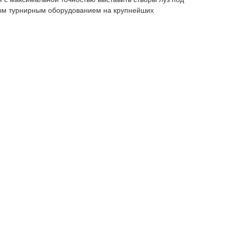
ным турнирным оборудованием на крупнейших