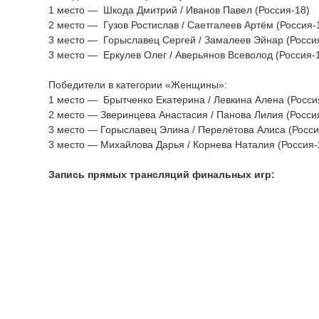
1 место — Шкода Дмитрий / Иванов Павел (Россия-18)
2 место — Гузов Ростислав / Саетгалеев Артём (Россия-
3 место — Горыславец Сергей / Замалеев Эйнар (Росси
3 место — Еркулев Олег / Аверьянов Всеволод (Россия-
Победители в категории «Женщины»:
1 место — Брытченко Екатерина / Левкина Алена (Росси
2 место — Зверинцева Анастасия / Панова Лилия (Росси
3 место — Горыславец Элина / Перелётова Алиса (Росси
3 место — Михайлова Дарья / Корнева Наталия (Россия-
Запись прямых трансляций финальных игр: