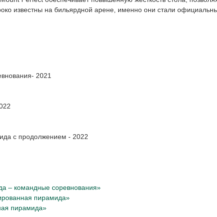
роко известны на бильярдной арене, именно они стали официаль
евнования- 2021
022
да с продолжением - 2022
да – командные соревнования»
ированная пирамида»
ная пирамида»