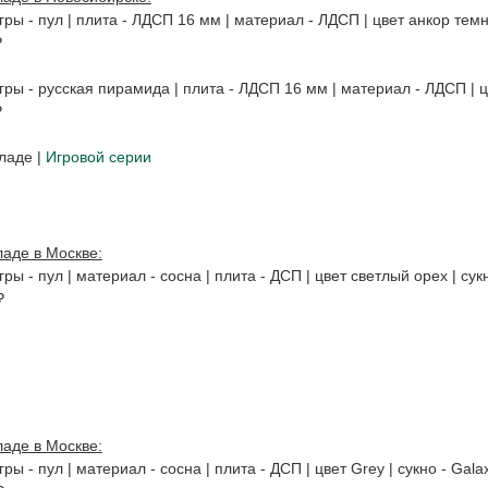
игры - пул | плита - ЛДСП 16 мм | материал - ЛДСП | цвет анкор темн
₽
игры - русская пирамида | плита - ЛДСП 16 мм | материал - ЛДСП | ц
₽
ладе |
Игровой серии
ладе в Москве:
гры - пул | материал - сосна | плита - ДСП | цвет светлый орех | сукн
₽
ладе в Москве
:
гры - пул | материал - сосна | плита - ДСП | цвет Grey | сукно - Gala