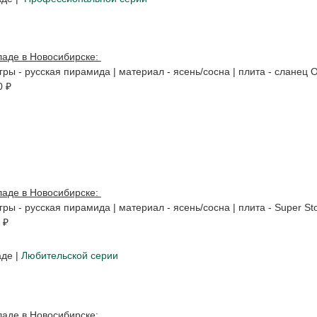
ладе в Новосибирске:
игры - русская пирамида | материал - ясень/сосна | плита - сланец O
0 ₽
ладе в Новосибирске:
игры - русская пирамида | материал - ясень/сосна | плита - Super St
 ₽
аде |
Любительской серии
ладе в Новосибирске: