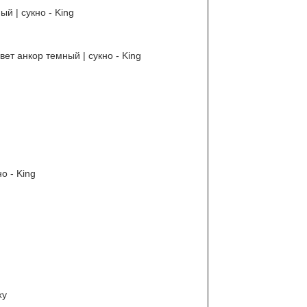
ый | сукно - King
вет анкор темный | сукно - King
о - King
xy