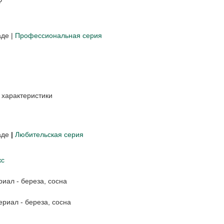
₽
аде |
Профессиональная серия
 характеристики
аде
|
Любительская серия
кс
риал - береза, сосна
ериал - береза, сосна