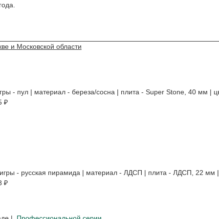
года.
кве и Московской области
игры - пул | материал - береза/сосна | плита - Super Stone, 40 мм | 
5 ₽
 игры - русская пирамида | материал - ЛДСП | плита - ЛДСП, 22 мм |
8 ₽
аде |
Профессиональной серии