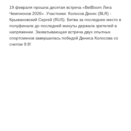
19 февраля прошла десятая встреча «BetBoom Лига
Чемпионов 2026». Участники: Колосов Денис (BLR) -
Крыжановский Сергей (RUS). Битва за последнее место в
полуфинале до последней минуты держала зрителей в
напряжении. Захватывающая встреча двух опытных
спортсменов завершилась победой Дениса Колосова со
счетом 9:8!