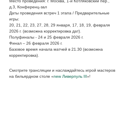
Место проведения: г. Москва, 1-й Котляковский пер.,
д.3, Конференц-зал
Даты проведения встреч 1 этапа / Предварительные
игры:
20, 21, 22, 23, 27, 28, 29 января, 17, 18, 19, февраля
2026 г. (возможна корректировка дат).
Полуфиналы - 24 и 25 февраля 2026 г.
Финал – 26 февраля 2026 г.
Базовое время начала матчей в 21.30 (возможна
корректировка).
Смотрите трансляции и наслаждайтесь игрой мастеров
на бильярдном столе «
new Ливерпуль III
»!