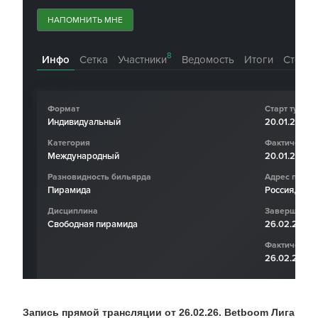
Запись прямой трансляции от 26.02.26. Betboom Лига