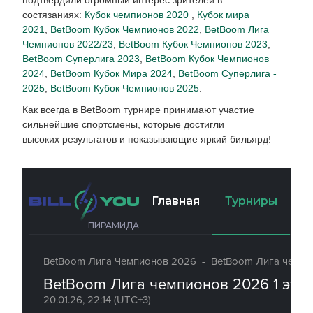
состязаниях:
Кубок чемпионов 2020
,
Кубок мира
2021
,
BetBoom Кубок Чемпионов 2022
,
BetBoom Лига
Чемпионов 2022/23
,
BetBoom Кубок Чемпионов 2023
,
BetBoom Суперлига 2023
,
BetBoom Кубок Чемпионов
2024
,
BetBoom Кубок Мира 2024
,
BetBoom Суперлига -
2025
,
BetBoom Кубок Чемпионов 2025
.
Как всегда в BetBoom турнире принимают участие
сильнейшие спортсмены, которые достигли
высоких результатов и показывающие яркий бильярд!