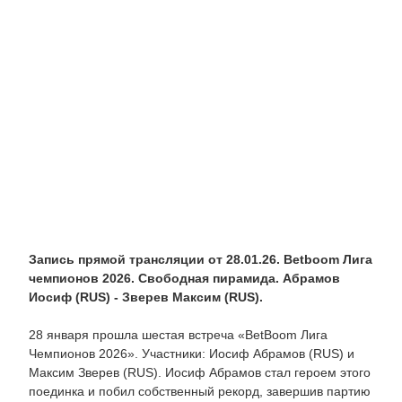
Запись прямой трансляции от 28.01.26. Betboom Лига
чемпионов 2026. Свободная пирамида. Абрамов
Иосиф (RUS) - Зверев Максим (RUS).
28 января прошла шестая встреча «BetBoom Лига
Чемпионов 2026». Участники: Иосиф Абрамов (RUS) и
Максим Зверев (RUS). Иосиф Абрамов стал героем этого
поединка и побил собственный рекорд, завершив партию