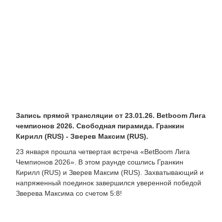
Запись прямой трансляции от 23.01.26. Betboom Лига
чемпионов 2026. Свободная пирамида. Гранкин
Кирилл (RUS) - Зверев Максим (RUS).
23 января прошла четвертая встреча «BetBoom Лига
Чемпионов 2026». В этом раунде сошлись Гранкин
Кирилл (RUS) и Зверев Максим (RUS). Захватывающий и
напряженный поединок завершился уверенной победой
Зверева Максима со счетом 5:8!