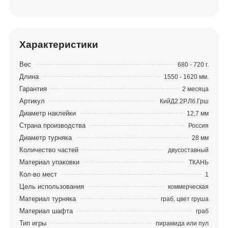
используются такие классические сорта как
амарант, падук, лайсвуд, ятоба, «черный граб».
В двусоставных киях установлены специальные
замки из прочного полимерного материала –
Характеристики
собственная разработка Фабрики. Соединяя
Вес
680 - 720 г.
турняк и шафт, эта деталь обеспечивает
Длина
1550 - 1620 мм.
идеальную скрутку, а также участвует в процессе
Гарантия
2 месяца
замедления энергии, гася колебания, идущие в
Артикул
КийД2.2Р.Лб.Грш
тыльную часть турняка, где уже находится груз.
Диаметр наклейки
12,7 мм
Использование цельного лепестка без склейки в
Страна производства
Россия
построении кия обеспечивает стабильность,
Диаметр турняка
28 мм
прочность, устойчивость изделия к искривлению.
Количество частей
двусоставный
Материал упаковки
ТКАНЬ
Кол-во мест
1
Цель использования
коммерческая
Материал турняка
граб, цвет груша
Материал шафта
граб
Тип игры
пирамида или пул