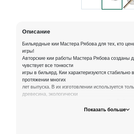
Описание
Бильярдные кии Мастера Рябова для тех, кто цен
игры!
Авторские кии работы Мастера Рябова созданы дл
чувствует все тонкости
игры в бильярд. Кии характеризуются стабильно 
протяжении многих
лет выпуска. В их изготовлении используется то
древесина, экологически
чистые материалы и комплектующие. Кии Рябова
пород дерева, ко-
Показать больше
торые придают киям не только высокие игровые х
оригинальную цвето-
вую палитру. Для изготовления шафта традиционн