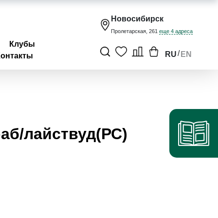
Новосибирск
Пролетарская, 261
еще 4 адреса
Клубы
/
RU
EN
Контакты
раб/лайствуд(РС)