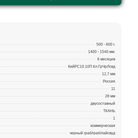
500 - 600 г.
1400 - 1540 мм.
6 месяцев
КийРС10.10П.Кл.ГрЧрЛсвд
12,7 мм
Россия
11
28 мм
двусоставный
ТКАНЬ
1
коммерческая
черный граб/граб/лайсвуд