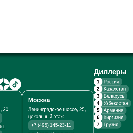
е скользит в руке. Каждый
тва на всех стадиях
ными специалистами.
не только любители
_
купить в фирменных
Диллеры
тарт», а также при
1
Россия
2
Казахстан
44-90 ЗВОНОК БЕСПЛАТНЫЙ
3
Беларусь
Москва
4
Узбекистан
, 20
Ленинградское шоссе, 25,
5
Армения
цокольный этаж
6
Киргизия
7
Грузия
+7 (495) 145-23-11
261