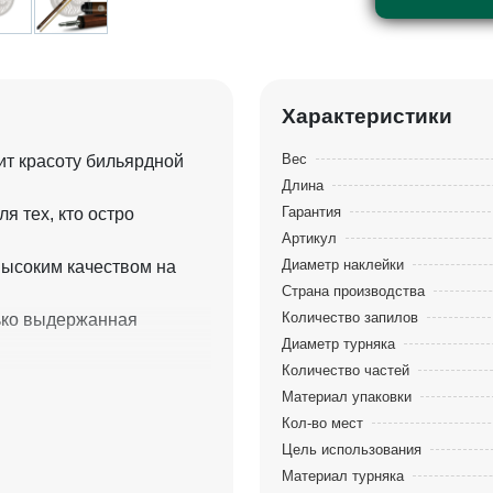
Характеристики
Вес
ит красоту бильярдной
Длина
Гарантия
я тех, кто остро
Артикул
Диаметр наклейки
высоким качеством на
Страна производства
Количество запилов
лько выдержанная
Диаметр турняка
Количество частей
 изготовлены из ценных
Материал упаковки
Кол-во мест
арактеристики, но и
Цель использования
Материал турняка
о используется граб,