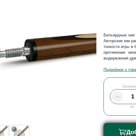
Бильярдные кии 
Авторские кии ра
тонкости игры в 
протяжении мно
выдержанная дре
Подробнее о тов
Количе
шт
До