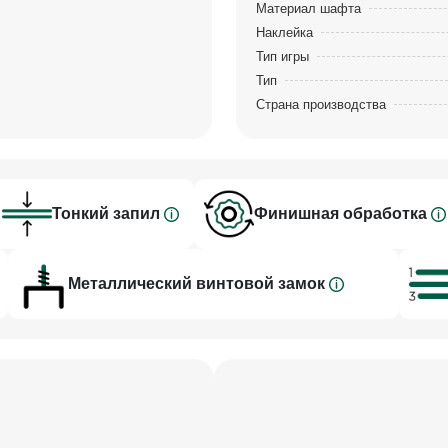
Материал шафта
Наклейка
 кия по своим физическим
Тип игры
Тип
меет идеальную
Страна производства
ый новым способом кий
дновременно плотный и
Тонкий запил
Финишная обработка
стки придают большую
запил сложен в
Металлический винтовой замок
ту. Длина запила
ет плотность и
у изделию совершенные