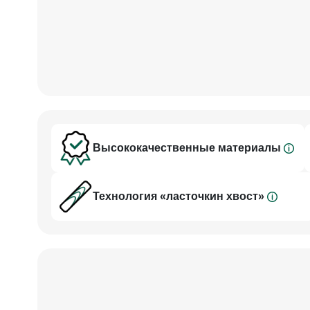
жесткое по структуре
дерево, идеально подходящее для ударной части
свойствам.
Данная модель кия является обновленной, она и
геометрию и соответству-
ет «золотому стандарту» киестроения! Запиленн
Мастера Рябова
обладает высокими пружинящими свойствами, о
стабильный.
Высококачественные материалы
Запил стал тоньше и длиннее, увеличенные лепе
жесткость кию и
уменьшают вибрацию при ударе. Такой длинный 
Технология «ласточкин хвост»
изготовлении, зато обес-
печивает хорошую плотность игровому инструмен
составляет 32-33 см.
Запилы цельные, не склеенные, что тоже повыша
стабильность кия. Мастер
использует тонкий запил, который дает готовом
игровые качества