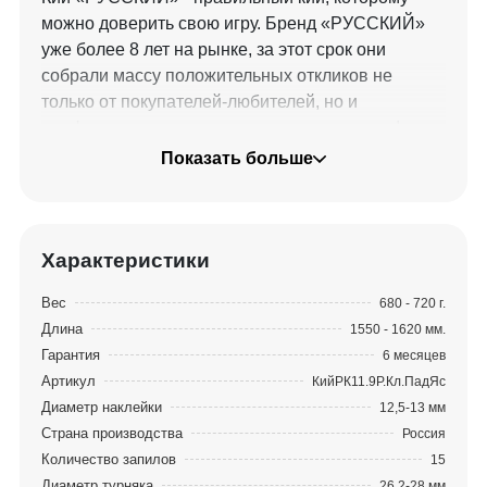
можно доверить свою игру. Бренд «РУССКИЙ»
уже более 8 лет на рынке, за этот срок они
собрали массу положительных откликов не
только от покупателей-любителей, но и
профессиональных именитых спортсменов!
Постоянно расширяя линейку и улучшая
Показать больше
качество своей продукции, сегодня мы
представляем обновленные модели,
соответствующие «золотому стандарту»
киестроения!
Характеристики
Запиленные новым способом кии «РУССКИЙ»
Вес
680 - 720 г.
обладают высокими пружинящими свойствами,
Длина
1550 - 1620 мм.
одновременно плотные и стабильные, они имеют
Гарантия
6 месяцев
идеальную геометрию. В киях «РУССКИЙ» запил
Артикул
КийРК11.9Р.Кл.ПадЯс
стал тоньше и длиннее, увеличенные лепестки
Диаметр наклейки
12,5-13 мм
придают большую жесткость кию и уменьшают
Страна производства
Россия
вибрацию при ударе. Такой длинный запил
Количество запилов
15
сложен в реализации, зато обеспечивает
Диаметр турняка
26,2-28 мм