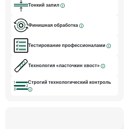
Геометрия шафта кия «РУССКИЙ» кроме
Тонкий запил
идеальной прямолинейности имеет
определенную заданную жесткость. Здесь
соблюден важный баланс между «жесткостью» и
Финишная обработка
«эластичностью».
Финишная обработка этих киев тоже вобрала в
себя все самые лучшие традиции. «РУССКИЙ»
Тестирование профессионалами
полируется особым способом и специальным
составом, который наносится в несколько этапов
Технология «ласточкин хвост»
и слоев. Поверхность дорабатывается до
зеркального блеска, при этом кий не скользит в
руке. Покрытие кия прочно и долговечно, а кий
Cтрогий технологический контроль
надежно защищен. Все модели кия «РУССКИЙ»
проходят строгий технологический контроль на
всех стадиях изготовления, ручная доводка
каждого кия высокопрофессиональными
мастерами обеспечивает неизменно высокие
игровые качества профессионального уровня.